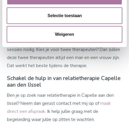
De
kosten
van relatietherapie in Capelle aan den IJssel
zijn afhankelijk van het soort therapie dat je nodig hebt.
Selectie toestaan
Bij relatietherapie in Capelle aan den IJssel heb je altijd de
keuze uit één of twee therapeuten.
Weigeren
Wanneer je kiest voor twee therapeuten heb je minder
sessies nodig. Kies je voor twee therapeuten? Dan zullen
deze twee therapeuten altijd een man en een vrouw zijn.
Dat werkt het beste tijdens de therapie.
Schakel de hulp in van relatietherapie Capelle
aan den IJssel
Ben je op zoek naar relatietherapie in Capelle aan den
IJssel? Neem dan gerust contact met mij op of
maak
direct een afspraak
. Ik help jullie graag met de
begeleiding waar jullie op zitten te wachten.