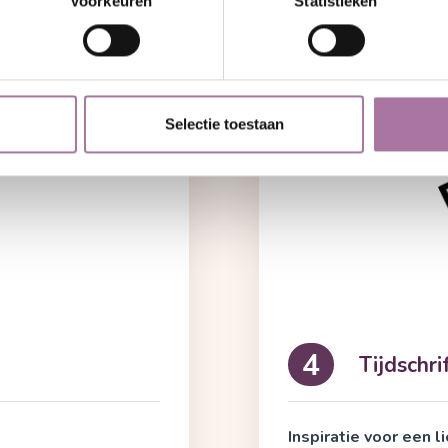
Voorkeuren
Statistieken
Selectie toestaan
Tijdschri
4
Inspiratie voor een l