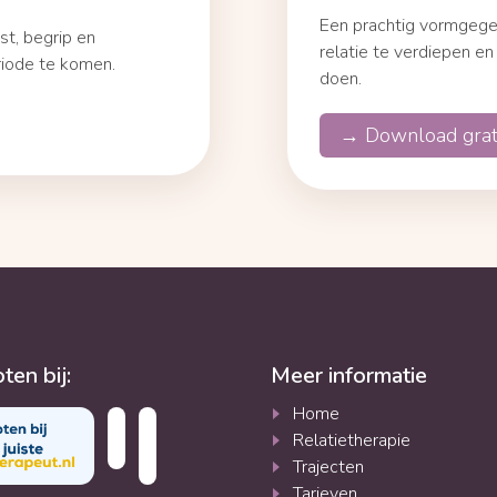
Een prachtig vormgegev
st, begrip en
relatie te verdiepen en
riode te komen.
doen.
→ Download gratis
ten bij:
Meer informatie
Home
Relatietherapie
Trajecten
Tarieven