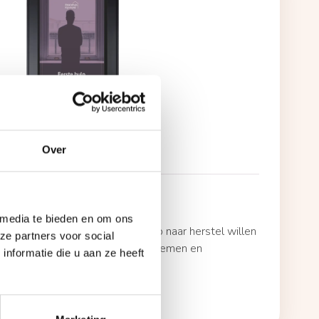
ulp Bij Vreemdgaan
Over
verantwoordelijkheid nemen.
 media te bieden en om ons
d zijn gegaan en de eerste stap naar herstel willen
ze partners voor social
t je om verantwoordelijkheid te nemen en
nformatie die u aan ze heeft
wen.
s de gids