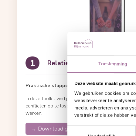
Relatie Reparatie Toolbox
1
Toestemming
Deze website maakt gebruik
Praktische stappen om samen weer op één lijn
We gebruiken cookies om cont
In deze toolkit vind je handige tools en tips om verbi
websiteverkeer te analyseren
conflicten op te lossen. Ideaal voor stellen die aan hu
media, adverteren en analys
werken.
verstrekt of die ze hebben v
→ Download gratis de Toolbox
Toestemmingsselectie