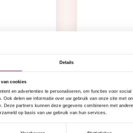
Eerste H
2
Details
 van cookies
 te komen.
Herstel begint met 
ent en advertenties te personaliseren, om functies voor social
nding te herstellen en
Voor degenen die vreem
. Ook delen we informatie over uw gebruik van onze site met on
n relatie willen
zetten. Deze gids help
e. Deze partners kunnen deze gegevens combineren met andere i
vertrouwen op te bou
erzameld op basis van uw gebruik van hun services.
→ Download grati