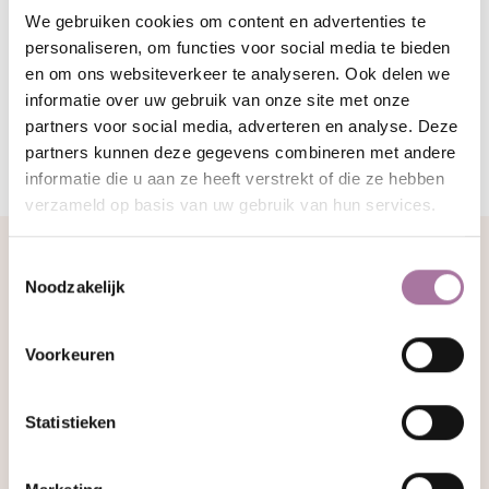
We gebruiken cookies om content en advertenties te
personaliseren, om functies voor social media te bieden
en om ons websiteverkeer te analyseren. Ook delen we
informatie over uw gebruik van onze site met onze
partners voor social media, adverteren en analyse. Deze
partners kunnen deze gegevens combineren met andere
informatie die u aan ze heeft verstrekt of die ze hebben
verzameld op basis van uw gebruik van hun services.
Recensies
Toestemmingsselectie
Noodzakelijk
Voorkeuren
Daniel
"Chris is een erg fijne therapeut die mij op een prettige
Statistieken
manier heeft geholpen met de vragen die ik had bij mijn
relatie. Met hulp van Chris is het mij gelukt om mijn