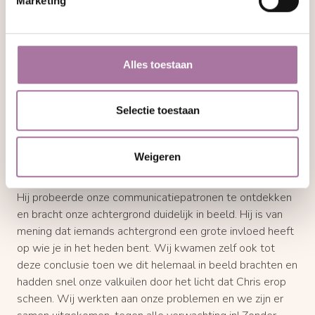
Marketing
gedachtes en gevoelens scherp te krijgen, waardoor ik
duidelijkheid kreeg en de juiste keuzes kon maken. Chris
is bijzonder benaderbaar, maakt snel tijd voor je vrij en is
zeer betrokken. Hij zorgt voor een veilige omgeving om je
Alles toestaan
in te uiten. Ik kan hem alleen maar aanraden."
Selectie toestaan
Rachel
Weigeren
"Chris kwam meteen over als een vriendelijke man, die
open staat voor beiden partijen zonder oordeel te vellen.
Hij probeerde onze communicatiepatronen te ontdekken
en bracht onze achtergrond duidelijk in beeld. Hij is van
mening dat iemands achtergrond een grote invloed heeft
op wie je in het heden bent. Wij kwamen zelf ook tot
deze conclusie toen we dit helemaal in beeld brachten en
hadden snel onze valkuilen door het licht dat Chris erop
scheen. Wij werkten aan onze problemen en we zijn er