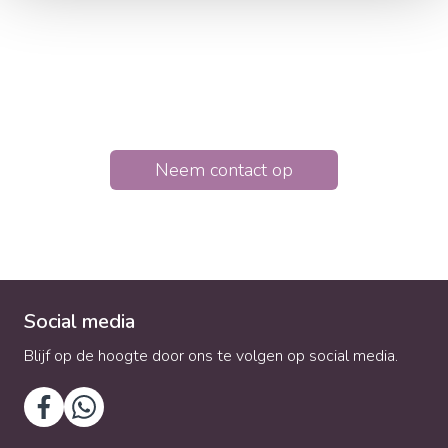
Relatietherapie helpt om zicht te krijgen op
onderliggende patronen en deze samen te
doorbreken. Hierdoor krijgt de relatie een nieuwe
kans.
Neem contact op
Social media
Blijf op de hoogte door ons te volgen op social media.