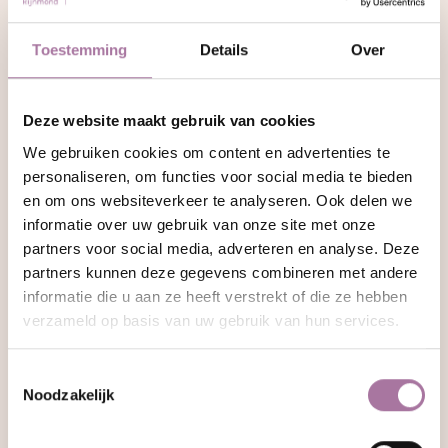
te worden. Zo gaan we elkaar steeds beter begrijpen en
opnieuw leren kennen. Er wordt goed gekeken naar jullie
Toestemming
Details
Over
specifieke gezinssituatie en waar de krachten en
valkuilen liggen. Wanneer nodig, kunnen ook andere
Deze website maakt gebruik van cookies
personen vanuit de omgeving worden betrokken bij de
We gebruiken cookies om content en advertenties te
therapie. Na afloop van de therapie ervaren ouders en
personaliseren, om functies voor social media te bieden
kinderen een stevige verbinding en ontstaat meer
en om ons websiteverkeer te analyseren. Ook delen we
vertrouwen.
informatie over uw gebruik van onze site met onze
partners voor social media, adverteren en analyse. Deze
Gezinstherapie is een uitkomst bij:
partners kunnen deze gegevens combineren met andere
informatie die u aan ze heeft verstrekt of die ze hebben
Behoefte aan een hechtere band
verzameld op basis van uw gebruik van hun services.
Verminderen van stress en spanning
Opbouwen samengesteld gezin
Toestemmingsselectie
Noodzakelijk
Bij ziekte, overlijden en echtscheiding
Opvoedmoeilijkheden bij 1 of meerdere kinderen