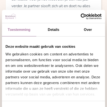
verder. Je partner slooft zich uit en doet nu alles
wat hij of zij vroeger met geen mogelijkheid voor
elkaar kreeg. Het maakt je boos en wantrouwend,
maar je partner vindt dat je nu blij moet zijn. Zie je
Toestemming
Details
Over
niet met hoeveel moeite hij of zij dit voor elkaar
krijgt?
Deze website maakt gebruik van cookies
Het komt niet meer goed in je relatie
We gebruiken cookies om content en advertenties te
Met elke aanraking deins je verder achteruit. Jullie
personaliseren, om functies voor social media te bieden
relatie staat stil als dood water in een poel. Er is
en om ons websiteverkeer te analyseren. Ook delen we
informatie over uw gebruik van onze site met onze
onbegrip en boosheid. Waarom doe je niet dit? En
partners voor social media, adverteren en analyse. Deze
waarom doe je niet dat? Alle stukjes van de puzzel
partners kunnen deze gegevens combineren met andere
vallen in elkaar. Je voelt verdriet en misschien ben
informatie die u aan ze heeft verstrekt of die ze hebben
je al aan het rouwen om wat is geweest. Je ziet de
verzameld op basis van uw gebruik van hun services.
angst in de ogen van je spartelende partner. Je ziet
hoever jullie relatie uit elkaar is gegroeid. Door al