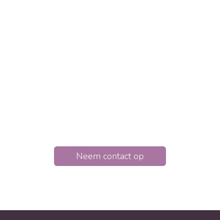
relatietherapie is altijd
kiezen voor een betere
toekomst.
Relatietherapie helpt om zicht te krijgen op
onderliggende patronen en deze samen te
doorbreken. Hierdoor krijgt de relatie een nieuwe
kans.
Neem contact op