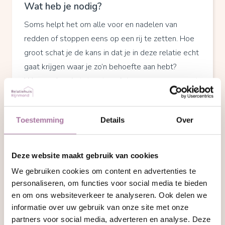
Wat heb je nodig?
Soms helpt het om alle voor en nadelen van
redden of stoppen eens op een rij te zetten. Hoe
groot schat je de kans in dat je in deze relatie echt
gaat krijgen waar je zo’n behoefte aan hebt?
Waarom ben je tot nu toe niet weggegaan en wat
heb je nodig om dat wel te kunnen? Heb je er alles
aan gedaan om de relatie te redden? Zo ja: als dat
Toestemming
Details
Over
tot vandaag niet is gelukt, waarom zou dat dan
wel in de toekomst lukken?
Deze website maakt gebruik van cookies
Verantwoordelijkheid nemen
We gebruiken cookies om content en advertenties te
Redden of stoppen. Weeg de mening van anderen
personaliseren, om functies voor social media te bieden
en vraag je af wat je kinderen, vrienden, ouders,
en om ons websiteverkeer te analyseren. Ook delen we
broers of zussen zouden zeggen. De mensen die
informatie over uw gebruik van onze site met onze
van je houden. De mensen die dicht bij je staan:
partners voor social media, adverteren en analyse. Deze