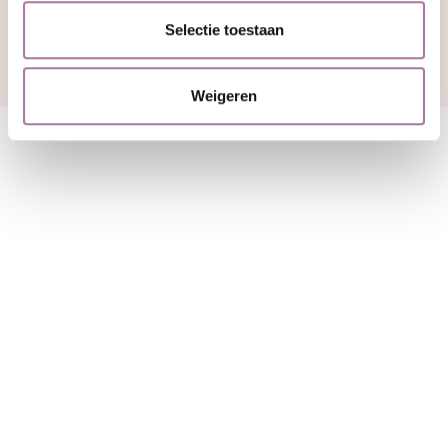
Selectie toestaan
Bekijk overzicht
Weigeren
Kiezen voor
relatietherapie is altijd
kiezen voor een betere
toekomst.
Relatietherapie helpt om zicht te krijgen op
onderliggende patronen en deze samen te