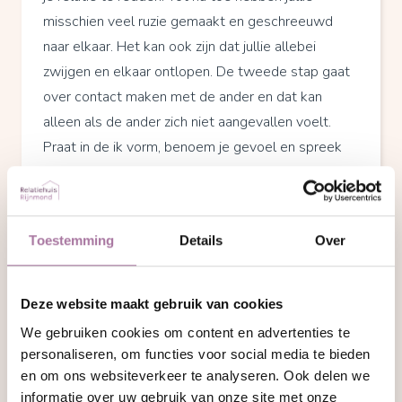
misschien veel ruzie gemaakt en geschreeuwd
naar elkaar. Het kan ook zijn dat jullie allebei
zwijgen en elkaar ontlopen. De tweede stap gaat
over contact maken met de ander en dat kan
alleen als de ander zich niet aangevallen voelt.
Praat in de ik vorm, benoem je gevoel en spreek
de wens uit om weer met de ander te kunnen
praten en je relatie te redden.
De derde stap om je relatie te redden
Toestemming
Details
Over
De derde stap is overeenstemming bereiken.
Overeenstemming dat jullie zo niet verder willen
Deze website maakt gebruik van cookies
en behoefte hebben aan een andere manier van
We gebruiken cookies om content en advertenties te
omgaan met elkaar om zo je relatie redden. Waak
personaliseren, om functies voor social media te bieden
ervoor om niet in een spel van aanval en
en om ons websiteverkeer te analyseren. Ook delen we
verdediging te geraken. In dit stadium gaat het niet
informatie over uw gebruik van onze site met onze