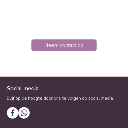
Relatietherapie helpt om zicht te krijgen op
onderliggende patronen en deze samen te
doorbreken. Hierdoor krijgt de relatie een nieuwe
kans.
Neem contact op
Social media
Blijf op de hoogte door ons te volgen op social media.