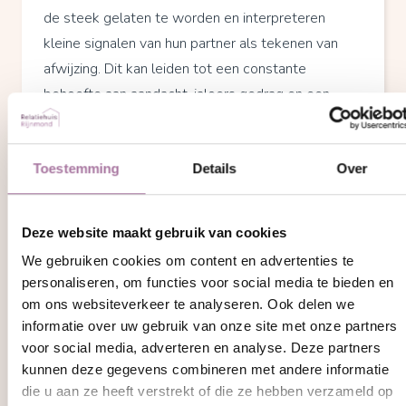
de steek gelaten te worden en interpreteren
kleine signalen van hun partner als tekenen van
afwijzing. Dit kan leiden tot een constante
behoefte aan aandacht, jaloers gedrag en een
overmatige controle over de partner.
Hoewel
vreemdgaan
voor een
angstig-
Toestemming
Details
Over
ambivalent gehecht
persoon misschien
paradoxaal lijkt, kan het voortkomen uit een diepe
Deze website maakt gebruik van cookies
onzekerheid en een poging om de eigenwaarde te
We gebruiken cookies om content en advertenties te
verhogen. Ze kunnen zich aangetrokken voelen tot
personaliseren, om functies voor social media te bieden en
de aandacht en bewondering van een ander, als
om ons websiteverkeer te analyseren. Ook delen we
een manier om hun eigen gevoel van onzekerheid
informatie over uw gebruik van onze site met onze partners
te compenseren. Bovendien kan de angst om
voor social media, adverteren en analyse. Deze partners
verlaten te worden er soms toe leiden dat ze
kunnen deze gegevens combineren met andere informatie
"eerst toeslaan" voordat ze zelf in de steek
die u aan ze heeft verstrekt of die ze hebben verzameld op