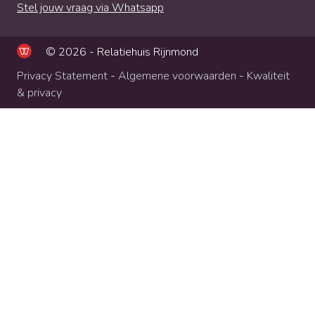
Stel jouw vraag via Whatsapp
© 2026 - Relatiehuis Rijnmond
Privacy Statement
-
Algemene voorwaarden
-
Kwaliteit
& privacy