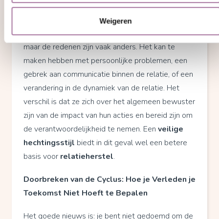
Dit betekent echter niet dat
veilige hechting
een
garantie is tegen
vreemdgaan
. Ook mensen met
Weigeren
een veilige hechtingsstijl kunnen
ontrouw
zijn,
maar de redenen zijn vaak anders. Het kan te
maken hebben met persoonlijke problemen, een
gebrek aan communicatie binnen de relatie, of een
verandering in de dynamiek van de relatie. Het
verschil is dat ze zich over het algemeen bewuster
zijn van de impact van hun acties en bereid zijn om
de verantwoordelijkheid te nemen. Een
veilige
hechtingsstijl
biedt in dit geval wel een betere
basis voor
relatieherstel
.
Doorbreken van de Cyclus: Hoe je Verleden je
Toekomst Niet Hoeft te Bepalen
Het goede nieuws is: je bent niet gedoemd om de