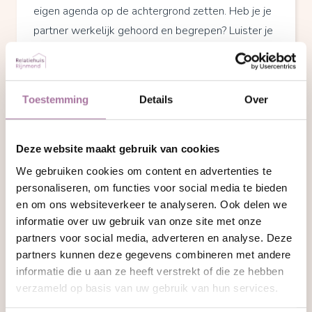
eigen agenda op de achtergrond zetten. Heb je je
partner werkelijk gehoord en begrepen? Luister je
en stel je open vragen om te weten te komen wat
de ander ten diepste voortdrijft?
Vergeving
Toestemming
Details
Over
Vergeving klinkt christelijk, maar het is een woord
dat ook zonder een God of Goden naar verlossing
Deze website maakt gebruik van cookies
kan leiden. Vergeving voor het feit dat we zijn wie
We gebruiken cookies om content en advertenties te
we zijn en vergeving voor het feit dat de ander niet
personaliseren, om functies voor social media te bieden
zo is als wij zouden willen dat hij of zij is.
en om ons websiteverkeer te analyseren. Ook delen we
informatie over uw gebruik van onze site met onze
“De zwakke kan nooit vergeven, vergeven is het
partners voor social media, adverteren en analyse. Deze
kenmerk van de sterke.”
partners kunnen deze gegevens combineren met andere
informatie die u aan ze heeft verstrekt of die ze hebben
Mahatma Gandhi
verzameld op basis van uw gebruik van hun services.