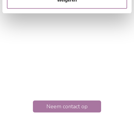
Kiezen voor
relatietherapie is altijd
kiezen voor een betere
toekomst.
Relatietherapie helpt om zicht te krijgen op
onderliggende patronen en deze samen te
doorbreken. Hierdoor krijgt de relatie een nieuwe
kans.
Neem contact op