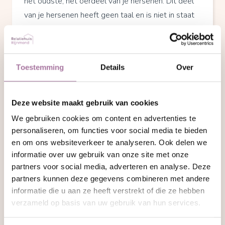
het oudste, het oerdeel van je hersenen. Dit deel
van je hersenen heeft geen taal en is niet in staat
om begripvol of rationeel te denken. Het handelt
automatisch bij gevaar en het toetst dit gevaar
niet aan de realiteit. Je verdedigende reactie staat
Toestemming
Details
Over
op dit moment niet meer in verhouding tot de
oorspronkelijke kritiek of feedback van je partner.
De ander zal de verdediging als een aanval
Deze website maakt gebruik van cookies
interpreteren en aan de hand van wat jullie patroon
We gebruiken cookies om content en advertenties te
is, zich terugtrekken of zelf aanvallen.
personaliseren, om functies voor social media te bieden
en om ons websiteverkeer te analyseren. Ook delen we
Dichter bij je partner
informatie over uw gebruik van onze site met onze
Je weet nu wat er met je gebeurt en waarom je zo
partners voor social media, adverteren en analyse. Deze
partners kunnen deze gegevens combineren met andere
reageert. Probeer in je lichaam te voelen wat er
informatie die u aan ze heeft verstrekt of die ze hebben
gebeurt als er dingen worden gezegd die je raken
verzameld op basis van uw gebruik van hun services.
en pijnlijk aanvoelen. Waar in je lichaam voel je de
pijn? En als dat deel van je lichaam zou kunnen