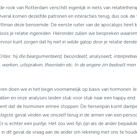
e rook van Rotterdam verschilt eigenlijk in niets van relatiether
Overal komen dezelfde patronen en interacties
terug, dus ook de 
ottman deze benoemde. De eerste ruiter van de apocalyps heet k
sloos je relatie ingereden. Hieronder zullen we bespreken waarom
ervoor kunt zorgen dat hij niet in wilde galop door je relatie dende
Krites: hij die beargumenteerd, beoordeelt, analyseert, interpreteer
werken, uitspraken, theorieën etc. In de engere zin bedoelt men
ren doen we in het begin voornamelijk op basis van hormonen. I
allen en onze analyses leiden stuk voor stuk naar een happy end
ment dat de hormonen ermee stoppen. De hersenpan komt dampe
nstigste geval vinden we onszelf terug in de armen van een persoo
Er is echter een puntje. Het zou wel fijn zijn als de ander bepaalde
is in dit geval de vraag aan de ander om rekening met ons te houd