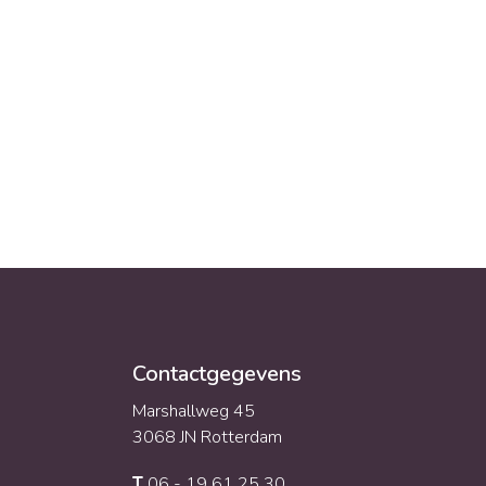
nen en deze
kans.
Contactgegevens
Marshallweg 45
3068 JN Rotterdam
06 - 19 61 25 30
T