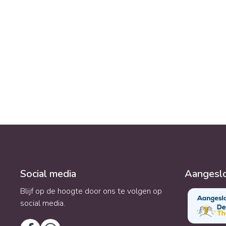
Relatiethe
same
Social media
Aangeslo
Blijf op de hoogte door ons te volgen op
social media.