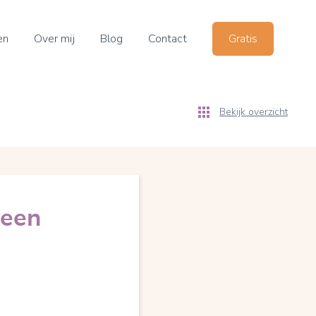
en
Over mij
Blog
Contact
Gratis
Bekijk overzicht
 een