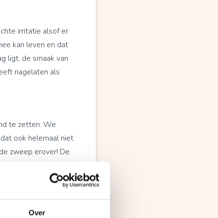
hte irritatie alsof er
rmee kan leven en dat
g ligt, de smaak van
heeft nagelaten als
and te zetten. We
 dat ook helemaal niet
t de zweep erover! De
ite dwingt om kritiek
ook niet zo boos en
Over