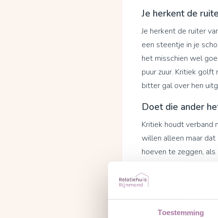
Je herkent de ruite
Je herkent de ruiter van
een steentje in je scho
het misschien wel goed
puur zuur. Kritiek golf
bitter gal over hen uit
Doet die ander he
Kritiek houdt verband 
willen alleen maar dat
hoeven te zeggen, als 
ander maakt ons nog b
te hebben en boos te z
hadden we minder stre
Gevoelloos
Toestemming