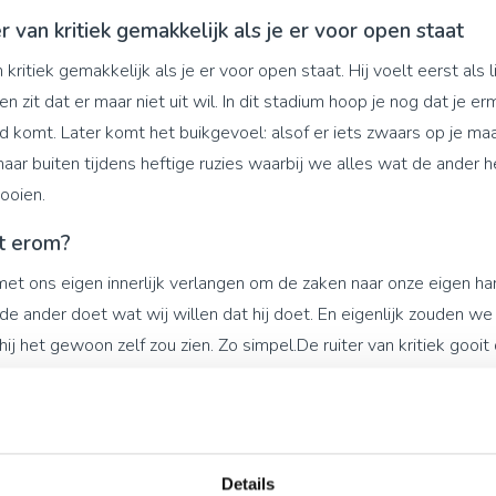
r van kritiek gemakkelijk als je er voor open staat
 kritiek gemakkelijk als je er voor open staat. Hij voelt eerst als lic
en zit dat er maar niet uit wil. In dit stadium hoop je nog dat je e
 komt. Later komt het buikgevoel: alsof er iets zwaars op je maa
t naar buiten tijdens heftige ruzies waarbij we alles wat de ander 
gooien.
t erom?
met ons eigen innerlijk verlangen om de zaken naar onze eigen h
 de ander doet wat wij willen dat hij doet. En eigenlijk zouden we
hij het gewoon zelf zou zien. Zo simpel.De ruiter van kritiek gooi
ozer dan we al waren. We worden boos omdat de ander ons in fe
ijn. Als het allemaal gebeurde zoals het zou moeten, waren we 
ss. Doet die ander het er soms om?
Details