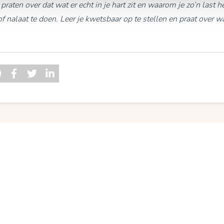
raten over dat wat er echt in je hart zit en waarom je zo’n last 
of nalaat te doen. Leer je kwetsbaar op te stellen en praat over wat
zen voor relatietherapie is al
ezen voor een betere toekom