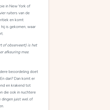
apie in New York of
vier ruiters van de
ritiek en komt
 hij is gekomen, waar
rt.
t of observeert) is het
 er afkeuring mee
.
edere beoordeling doet
. En dan? Dan komt er
nd en krakend tot
n die ook in nuchtere
 dingen juist wel of
en.