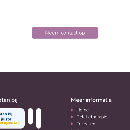
rapie helpt om zicht te krijgen op onderliggende patro
n te doorbreken. Hierdoor krijgt de relatie een nieuwe 
Neem contact op
ten bij:
Meer informatie
Home
Relatietherapie
Trajecten